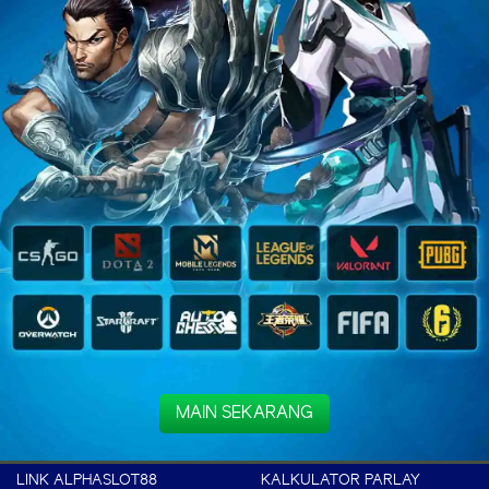
MAIN SEKARANG
LINK ALPHASLOT88
KALKULATOR PARLAY