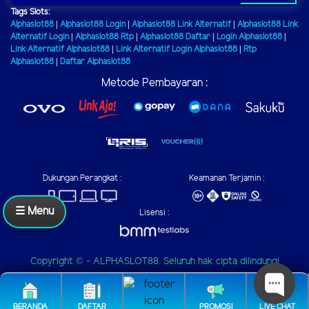
Tags Slots:
Alphaslot88
|
Alphaslot88 Login
|
Alphaslot88 Link Alternatif
|
Alphaslot88 Link
Alternatif Login
|
Alphaslot88 Rtp
|
Alphaslot88 Daftar
|
Login Alphaslot88
|
Link Alternatif Alphaslot88
|
Link Alternatif Login Alphaslot88
|
Rtp
Alphaslot88
|
Daftar Alphaslot88
Metode Pembayaran :
Dukungan Perangkat :
Keamanan Terjamin :
☰ Menu
Lisensi :
Copyright © - ALPHASLOT88. Seluruh hak cipta dilindungi
BERANDA
DAFTAR
PROMOSI
LIVE CHAT