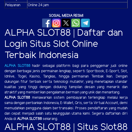
Pelayanan
Online 24 jam
SOSIAL MEDIA RESMI
Read More...
Tags Slots:
Alphaslot88
|
Alphaslot88 Login
|
Alphaslot88 Link Alternatif
|
Alphaslot88 Link
Alternatif Login
|
Alphaslot88 Rtp
|
Alphaslot88 Daftar
|
Login Alphaslot88
|
Link Alternatif Alphaslot88
|
Link Alternatif Login Alphaslot88
|
Rtp
Alphaslot88
|
Daftar Alphaslot88
Metode Pembayaran :
Dukungan Perangkat :
Keamanan Terjamin :
Lisensi :