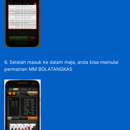
6. Setelah masuk ke dalam meja, anda bisa memulai
permainan MM BOLATANGKAS