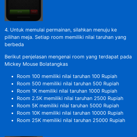
4. Untuk memulai permainan, silahkan menuju ke
pilihan meja. Setiap room memiliki nilai taruhan yang
berbeda
Berikut penjelasan mengenai room yang terdapat pada
Mickey Mouse Bolatangkas
Room 100 memiliki nilai taruhan 100 Rupiah
Room 500 memiliki nilai taruhan 500 Rupiah
Room 1K memiliki nilai taruhan 1000 Rupiah
Room 2.5K memiliki nilai taruhan 2500 Rupiah
Room 5K memiliki nilai taruhan 5000 Rupiah
Room 10K memiliki nilai taruhan 10000 Rupiah
Room 25K memiliki nilai taruhan 25000 Rupiah